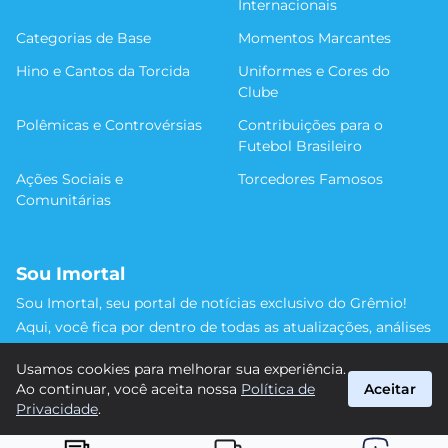
Internacionais
Categorias de Base
Momentos Marcantes
Hino e Cantos da Torcida
Uniformes e Cores do
Clube
Polêmicas e Controvérsias
Contribuições para o
Futebol Brasileiro
Ações Sociais e
Torcedores Famosos
Comunitárias
Sou Imortal
Sou Imortal, seu portal de notícias exclusivo do Grêmio!
Aqui, você fica por dentro de todas as atualizações, análises
e discussões sobre o Tricolor Gaúcho. Não perca nenhum
Usamos cookies para melhorar sua experiência.
detalhe da trajetória do nosso time rumo às vitórias!
Ao continuar, você aceita nossa
Política de
Aceitar
#Grêmio #SouImortal
Privacidade
.
suporte@sou-imortal.com.br