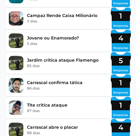
Respostas
1
Campaz Rende Caixa Milionário
3 dias
Respostas
4
Jovane ou Enamorado?
5 dias
Respostas
5
Jardim critica ataque Flamengo
85 dias
Respostas
1
Carrascal confirma tática
86 dias
Respostas
1
Tite critica ataque
87 dias
Respostas
4
Carrascal abre o placar
88 dias