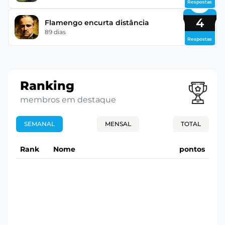
Respostas
4
Flamengo encurta distância
89 dias
Respostas
Ranking
membros em destaque
SEMANAL
MENSAL
TOTAL
Rank
Nome
pontos