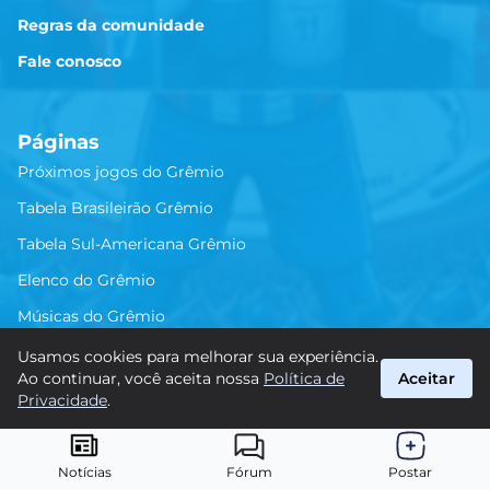
Regras da comunidade
Fale conosco
Páginas
Próximos jogos do Grêmio
Tabela Brasileirão Grêmio
Tabela Sul-Americana Grêmio
Elenco do Grêmio
Músicas do Grêmio
Usamos cookies para melhorar sua experiência.
Ao continuar, você aceita nossa
Política de
Aceitar
História e Curiosidades do Grêmio
Privacidade
.
Fundação e História Inicial
Títulos e Conquistas
Jogadores Históricos
Técnicos e Treinadores
Notícias
Fórum
Postar