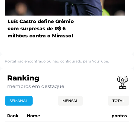
Luís Castro define Grêmio
com surpresas de R$ 6
milhões contra o Mirassol
Portal não encontrado ou não configurado para YouTube.
Ranking
membros em destaque
SEMANAL
MENSAL
TOTAL
Rank
Nome
pontos