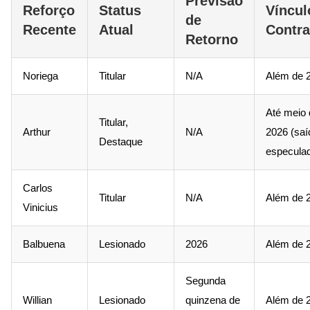
Previsão
Reforço
Status
Víncul
de
Recente
Atual
Contra
Retorno
Noriega
Titular
N/A
Além de 
Até meio 
Titular,
Arthur
N/A
2026 (saí
Destaque
especula
Carlos
Titular
N/A
Além de 
Vinicius
Balbuena
Lesionado
2026
Além de 
Segunda
Willian
Lesionado
quinzena de
Além de 