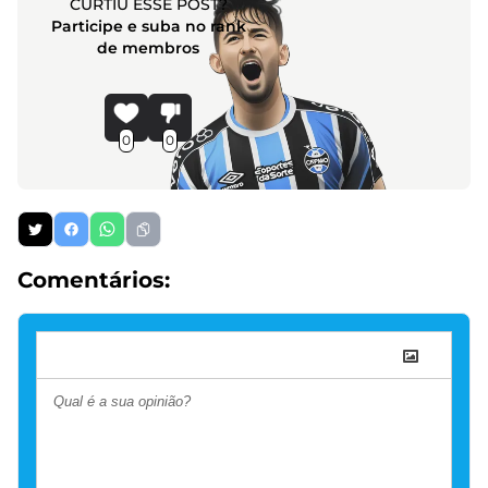
CURTIU ESSE POST?
Participe e suba no rank
de membros
0
0
Comentários: