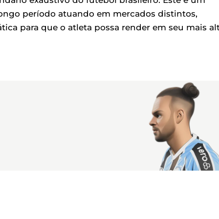
dário exaustivo do futebol brasileiro. Este é um
longo período atuando em mercados distintos,
tica para que o atleta possa render em seu mais al