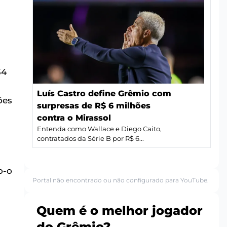
34
Luís Castro define Grêmio com
ões
surpresas de R$ 6 milhões
contra o Mirassol
Entenda como Wallace e Diego Caito,
contratados da Série B por R$ 6...
o-o
Portal não encontrado ou não configurado para YouTube.
Quem é o melhor jogador
do Grêmio?