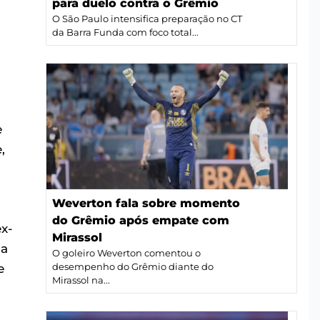
para duelo contra o Grêmio
O São Paulo intensifica preparação no CT
da Barra Funda com foco total...
e
,
Weverton fala sobre momento
do Grêmio após empate com
x-
Mirassol
 a
O goleiro Weverton comentou o
e
desempenho do Grêmio diante do
Mirassol na...