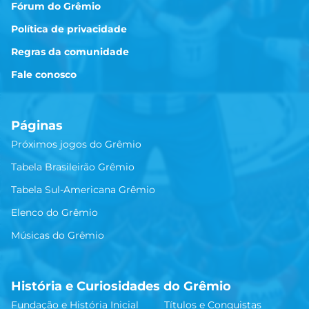
Fórum do Grêmio
Política de privacidade
Regras da comunidade
Fale conosco
Páginas
Próximos jogos do Grêmio
Tabela Brasileirão Grêmio
Tabela Sul-Americana Grêmio
Elenco do Grêmio
Músicas do Grêmio
História e Curiosidades do Grêmio
Fundação e História Inicial
Títulos e Conquistas