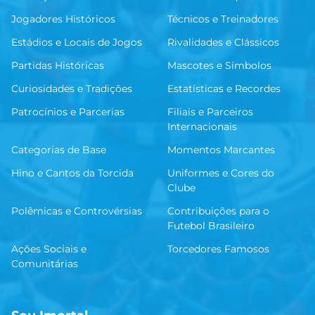
Jogadores Históricos
Técnicos e Treinadores
Estádios e Locais de Jogos
Rivalidades e Clássicos
Partidas Históricas
Mascotes e Símbolos
Curiosidades e Tradições
Estatísticas e Recordes
Patrocínios e Parcerias
Filiais e Parceiros
Internacionais
Categorias de Base
Momentos Marcantes
Hino e Cantos da Torcida
Uniformes e Cores do
Clube
Polêmicas e Controvérsias
Contribuições para o
Futebol Brasileiro
Ações Sociais e
Torcedores Famosos
Comunitárias