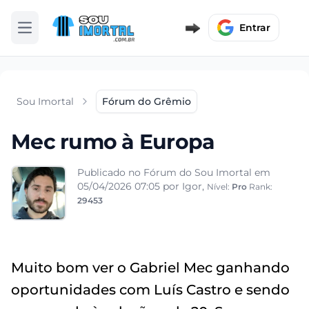
Entrar
Abrir menu
Sou Imortal
Fórum do Grêmio
Mec rumo à Europa
Publicado no Fórum do Sou Imortal em
05/04/2026 07:05
por Igor,
Nível:
Pro
Rank:
29453
Muito bom ver o Gabriel Mec ganhando
oportunidades com Luís Castro e sendo