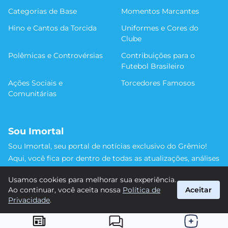
Categorias de Base
Momentos Marcantes
Hino e Cantos da Torcida
Uniformes e Cores do
Clube
Polêmicas e Controvérsias
Contribuições para o
Futebol Brasileiro
Ações Sociais e
Torcedores Famosos
Comunitárias
Sou Imortal
Sou Imortal, seu portal de notícias exclusivo do Grêmio!
Aqui, você fica por dentro de todas as atualizações, análises
e discussões sobre o Tricolor Gaúcho. Não perca nenhum
Usamos cookies para melhorar sua experiência.
detalhe da trajetória do nosso time rumo às vitórias!
Ao continuar, você aceita nossa
Política de
Aceitar
#Grêmio #SouImortal
Privacidade
.
suporte@sou-imortal.com.br