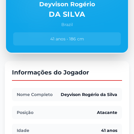
Deyvison Rogério
DA SILVA
Brazil
41 anos • 186 cm
Informações do Jogador
Nome Completo
Deyvison Rogério da Silva
Posição
Atacante
Idade
41 anos