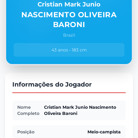
Cristian Mark Junio
NASCIMENTO OLIVEIRA
BARONI
Brazil
43 anos • 183 cm
Informações do Jogador
Nome
Cristian Mark Junio Nascimento
Completo
Oliveira Baroni
Posição
Meio-campista