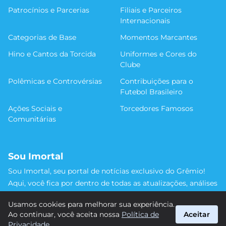
Patrocínios e Parcerias
Filiais e Parceiros
Internacionais
Categorias de Base
Momentos Marcantes
Hino e Cantos da Torcida
Uniformes e Cores do
Clube
Polêmicas e Controvérsias
Contribuições para o
Futebol Brasileiro
Ações Sociais e
Torcedores Famosos
Comunitárias
Sou Imortal
Sou Imortal, seu portal de notícias exclusivo do Grêmio!
Aqui, você fica por dentro de todas as atualizações, análises
e discussões sobre o Tricolor Gaúcho. Não perca nenhum
Usamos cookies para melhorar sua experiência.
detalhe da trajetória do nosso time rumo às vitórias!
Ao continuar, você aceita nossa
Política de
Aceitar
#Grêmio #SouImortal
Privacidade
.