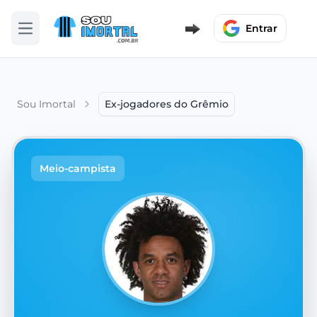
Entrar
Abrir menu
Sou Imortal
Ex-jogadores do Grêmio
Meio-campista