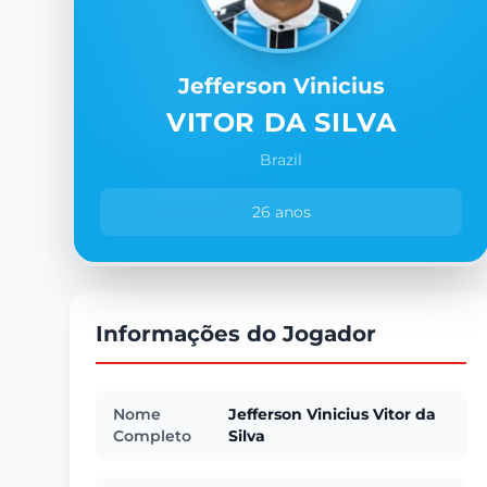
Jefferson Vinicius
VITOR DA SILVA
Brazil
26 anos
Informações do Jogador
Nome
Jefferson Vinicius Vitor da
Completo
Silva