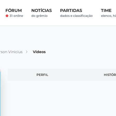
FÓRUM
NOTÍCIAS
PARTIDAS
TIME
31 online
do grêmio
dados e classificação
elenco, hi
rson Vinicius
Vídeos
PERFIL
HISTÓR