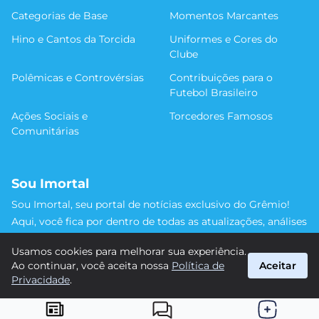
Categorias de Base
Momentos Marcantes
Hino e Cantos da Torcida
Uniformes e Cores do
Clube
Polêmicas e Controvérsias
Contribuições para o
Futebol Brasileiro
Ações Sociais e
Torcedores Famosos
Comunitárias
Sou Imortal
Sou Imortal, seu portal de notícias exclusivo do Grêmio!
Aqui, você fica por dentro de todas as atualizações, análises
e discussões sobre o Tricolor Gaúcho. Não perca nenhum
Usamos cookies para melhorar sua experiência.
detalhe da trajetória do nosso time rumo às vitórias!
Ao continuar, você aceita nossa
Política de
Aceitar
#Grêmio #SouImortal
Privacidade
.
suporte@sou-imortal.com.br