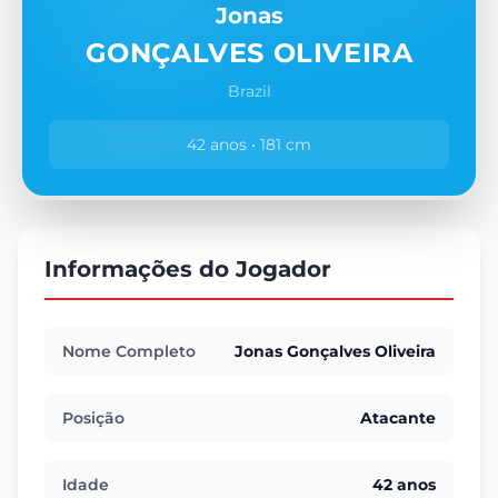
Jonas
GONÇALVES OLIVEIRA
Brazil
42 anos • 181 cm
Informações do Jogador
Nome Completo
Jonas Gonçalves Oliveira
Posição
Atacante
Idade
42 anos