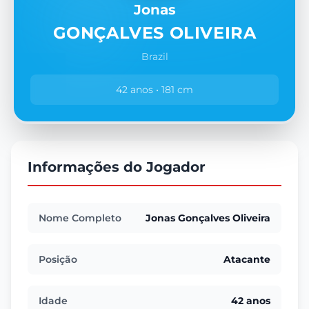
Jonas
GONÇALVES OLIVEIRA
Brazil
42 anos • 181 cm
Informações do Jogador
Nome Completo
Jonas Gonçalves Oliveira
Posição
Atacante
Idade
42 anos