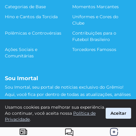
Categorias de Base
Momentos Marcantes
Hino e Cantos da Torcida
Uniformes e Cores do
Clube
Polêmicas e Controvérsias
Contribuições para o
Futebol Brasileiro
Ações Sociais e
Torcedores Famosos
Comunitárias
Sou Imortal
Sou Imortal, seu portal de notícias exclusivo do Grêmio!
Aqui, você fica por dentro de todas as atualizações, análises
e discussões sobre o Tricolor Gaúcho. Não perca nenhum
Usamos cookies para melhorar sua experiência.
detalhe da trajetória do nosso time rumo às vitórias!
Ao continuar, você aceita nossa
Política de
Aceitar
#Grêmio #SouImortal
Privacidade
.
suporte@sou-imortal.com.br