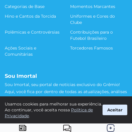
Categorias de Base
Momentos Marcantes
Hino e Cantos da Torcida
Uniformes e Cores do
Clube
Polêmicas e Controvérsias
Contribuições para o
Futebol Brasileiro
Ações Sociais e
Torcedores Famosos
Comunitárias
Sou Imortal
Sou Imortal, seu portal de notícias exclusivo do Grêmio!
Aqui, você fica por dentro de todas as atualizações, análises
e discussões sobre o Tricolor Gaúcho. Não perca nenhum
Usamos cookies para melhorar sua experiência.
detalhe da trajetória do nosso time rumo às vitórias!
Ao continuar, você aceita nossa
Política de
Aceitar
#Grêmio #SouImortal
Privacidade
.
suporte@sou-imortal.com.br