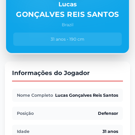
Lucas
GONÇALVES REIS SANTOS
Brazil
31 anos • 190 cm
Informações do Jogador
Nome Completo
Lucas Gonçalves Reis Santos
Posição
Defensor
Idade
31 anos