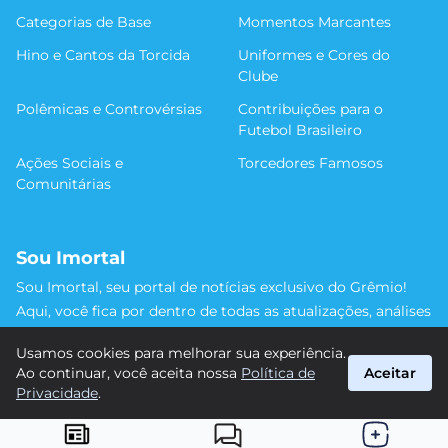
Categorias de Base
Momentos Marcantes
Hino e Cantos da Torcida
Uniformes e Cores do
Clube
Polêmicas e Controvérsias
Contribuições para o
Futebol Brasileiro
Ações Sociais e
Torcedores Famosos
Comunitárias
Sou Imortal
Sou Imortal, seu portal de notícias exclusivo do Grêmio!
Aqui, você fica por dentro de todas as atualizações, análises
e discussões sobre o Tricolor Gaúcho. Não perca nenhum
Usamos cookies para melhorar sua experiência.
detalhe da trajetória do nosso time rumo às vitórias!
Ao continuar, você aceita nossa
Política de
Aceitar
#Grêmio #SouImortal
Privacidade
.
suporte@sou-imortal.com.br