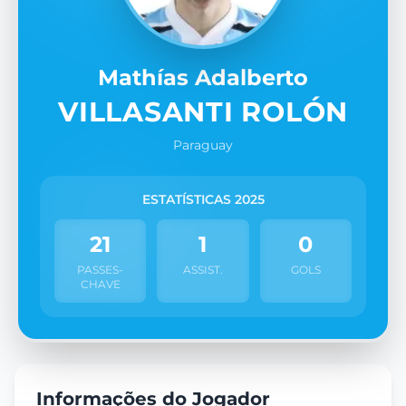
Mathías Adalberto
VILLASANTI ROLÓN
Paraguay
ESTATÍSTICAS 2025
21
1
0
PASSES-
ASSIST.
GOLS
CHAVE
Informações do Jogador