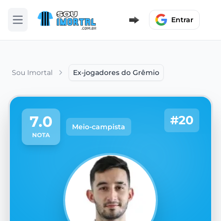
Entrar
Abrir menu
Sou Imortal
Ex-jogadores do Grêmio
7.0
#20
Meio-campista
NOTA