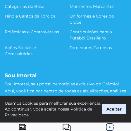
Categorias de Base
Momentos Marcantes
Hino e Cantos da Torcida
Uniformes e Cores do
Clube
Polêmicas e Controvérsias
Contribuições para o
Futebol Brasileiro
Ações Sociais e
Torcedores Famosos
Comunitárias
Sou Imortal
Sou Imortal, seu portal de notícias exclusivo do Grêmio!
Aqui, você fica por dentro de todas as atualizações, análises
e discussões sobre o Tricolor Gaúcho. Não perca nenhum
Usamos cookies para melhorar sua experiência.
detalhe da trajetória do nosso time rumo às vitórias!
Ao continuar, você aceita nossa
Política de
Aceitar
#Grêmio #SouImortal
Privacidade
.
suporte@sou-imortal.com.br