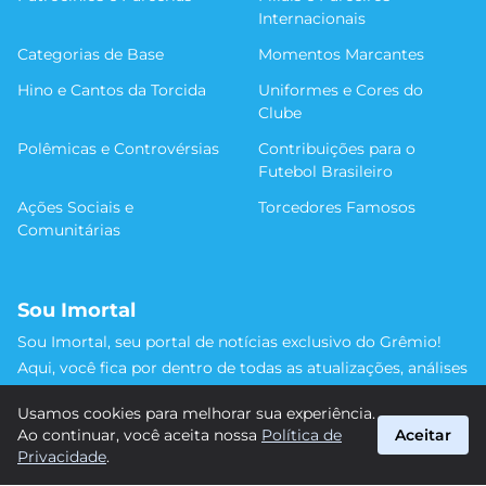
Internacionais
Categorias de Base
Momentos Marcantes
Hino e Cantos da Torcida
Uniformes e Cores do
Clube
Polêmicas e Controvérsias
Contribuições para o
Futebol Brasileiro
Ações Sociais e
Torcedores Famosos
Comunitárias
Sou Imortal
Sou Imortal, seu portal de notícias exclusivo do Grêmio!
Aqui, você fica por dentro de todas as atualizações, análises
e discussões sobre o Tricolor Gaúcho. Não perca nenhum
Usamos cookies para melhorar sua experiência.
detalhe da trajetória do nosso time rumo às vitórias!
Ao continuar, você aceita nossa
Política de
Aceitar
#Grêmio #SouImortal
Privacidade
.
suporte@sou-imortal.com.br