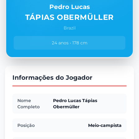
Pedro Lucas
TÁPIAS OBERMÜLLER
Brazil
24 anos • 178 cm
Informações do Jogador
Nome
Pedro Lucas Tápias
Completo
Obermüller
Posição
Meio-campista