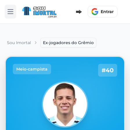
Entrar
Abrir menu
Sou Imortal
Ex-jogadores do Grêmio
Meio-campista
#40