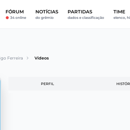
FÓRUM
NOTÍCIAS
PARTIDAS
TIME
34 online
do grêmio
dados e classificação
elenco, h
go Ferreira
Vídeos
PERFIL
HISTÓR