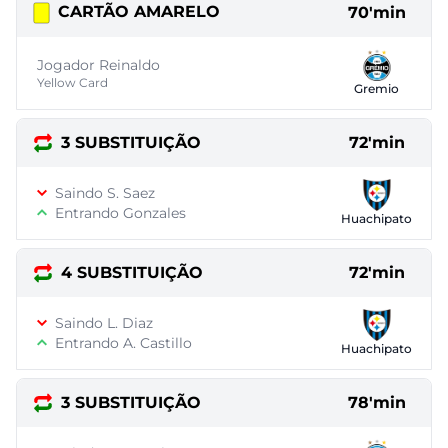
CARTÃO AMARELO
70'min
Jogador Reinaldo
Yellow Card
Gremio
3 SUBSTITUIÇÃO
72'min
Saindo S. Saez
Entrando Gonzales
Huachipato
4 SUBSTITUIÇÃO
72'min
Saindo L. Diaz
Entrando A. Castillo
Huachipato
3 SUBSTITUIÇÃO
78'min