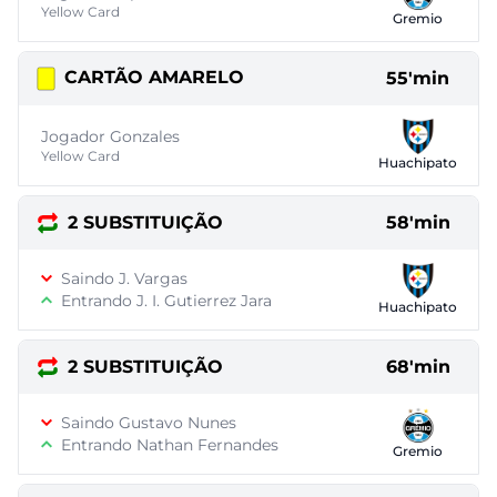
Yellow Card
Gremio
CARTÃO AMARELO
55'min
Jogador Gonzales
Yellow Card
Huachipato
2 SUBSTITUIÇÃO
58'min
Saindo J. Vargas
Entrando J. I. Gutierrez Jara
Huachipato
2 SUBSTITUIÇÃO
68'min
Saindo Gustavo Nunes
Entrando Nathan Fernandes
Gremio