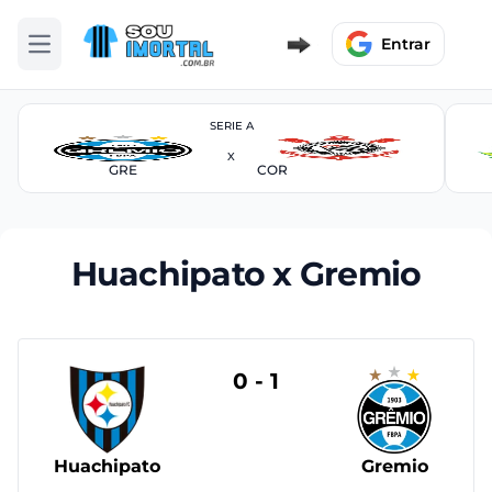
Entrar
Abrir menu
SERIE A
X
GRE
COR
Huachipato x Gremio
0 - 1
Huachipato
Gremio