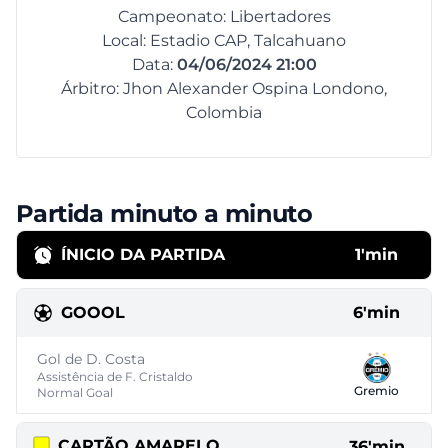
Campeonato: Libertadores
Local: Estadio CAP, Talcahuano
Data:
04/06/2024 21:00
Árbitro: Jhon Alexander Ospina Londono,
Colombia
Partida minuto a minuto
ÍNICIO DA PARTIDA
1'min
GOOOL
6'min
Gol de D. Costa
Assistência de F. Cristaldo
Gremio
Normal Goal
CARTÃO AMARELO
36'min