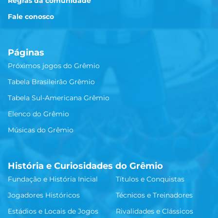
Regras da comunidade
Fale conosco
Páginas
Próximos jogos do Grêmio
Tabela Brasileirão Grêmio
Tabela Sul-Americana Grêmio
Elenco do Grêmio
Músicas do Grêmio
História e Curiosidades do Grêmio
Fundação e História Inicial
Títulos e Conquistas
Jogadores Históricos
Técnicos e Treinadores
Estádios e Locais de Jogos
Rivalidades e Clássicos