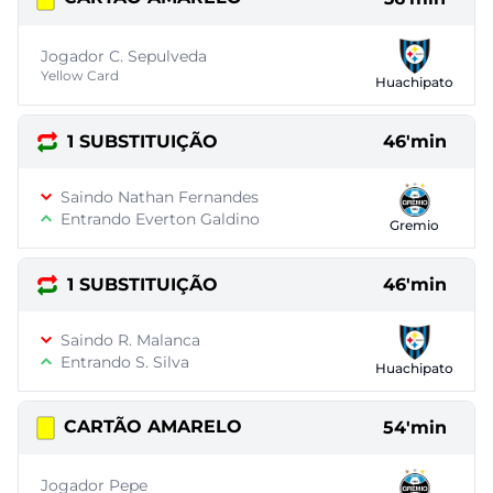
Jogador C. Sepulveda
Yellow Card
Huachipato
1 SUBSTITUIÇÃO
46'min
Saindo Nathan Fernandes
Entrando Everton Galdino
Gremio
1 SUBSTITUIÇÃO
46'min
Saindo R. Malanca
Entrando S. Silva
Huachipato
CARTÃO AMARELO
54'min
Jogador Pepe