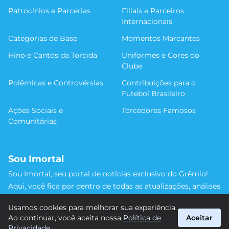
Patrocínios e Parcerias
Filiais e Parceiros
Internacionais
Categorias de Base
Momentos Marcantes
Hino e Cantos da Torcida
Uniformes e Cores do
Clube
Polêmicas e Controvérsias
Contribuições para o
Futebol Brasileiro
Ações Sociais e
Torcedores Famosos
Comunitárias
Sou Imortal
Sou Imortal, seu portal de notícias exclusivo do Grêmio!
Aqui, você fica por dentro de todas as atualizações, análises
e discussões sobre o Tricolor Gaúcho. Não perca nenhum
Usamos cookies para melhorar sua experiência.
detalhe da trajetória do nosso time rumo às vitórias!
Ao continuar, você aceita nossa
Política de
Aceitar
#Grêmio #SouImortal
Privacidade
.