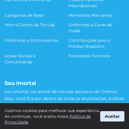
Internacionais
Categorias de Base
Momentos Marcantes
Hino e Cantos da Torcida
Uniformes e Cores do
Clube
Polêmicas e Controvérsias
Contribuições para o
Futebol Brasileiro
Ações Sociais e
Torcedores Famosos
Comunitárias
Sou Imortal
Sou Imortal, seu portal de notícias exclusivo do Grêmio!
Aqui, você fica por dentro de todas as atualizações, análises
e discussões sobre o Tricolor Gaúcho. Não perca nenhum
Usamos cookies para melhorar sua experiência.
detalhe da trajetória do nosso time rumo às vitórias!
Ao continuar, você aceita nossa
Política de
Aceitar
#Grêmio #SouImortal
Privacidade
.
suporte@sou-imortal.com.br