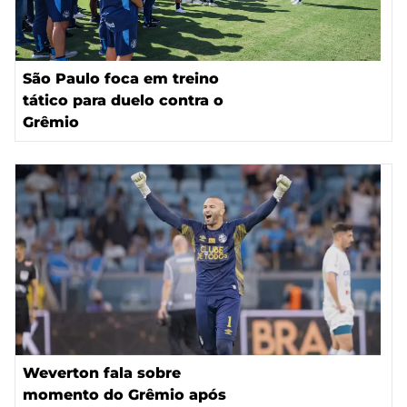
São Paulo foca em treino
tático para duelo contra o
Grêmio
Weverton fala sobre
momento do Grêmio após