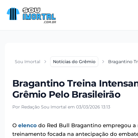
Sou Imortal
Notícias do Grêmio
Bragantino Tr
Bragantino Treina Intensa
Grêmio Pelo Brasileirão
Por Redação Sou Imortal em 03/03/2026 13:13
O
elenco
do Red Bull Bragantino empregou a m
treinamento focada na antecipação do embat