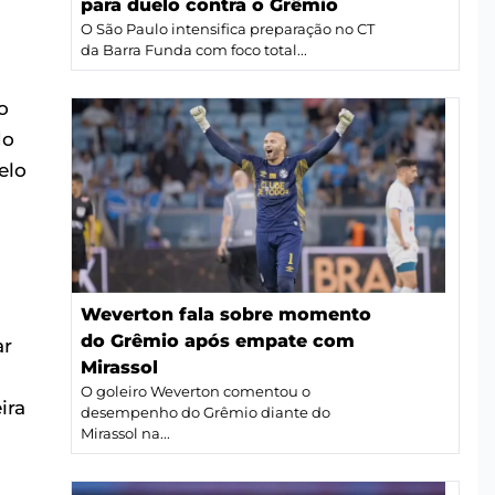
para duelo contra o Grêmio
O São Paulo intensifica preparação no CT
da Barra Funda com foco total...
o
do
elo
Weverton fala sobre momento
do Grêmio após empate com
ar
Mirassol
O goleiro Weverton comentou o
ira
desempenho do Grêmio diante do
Mirassol na...