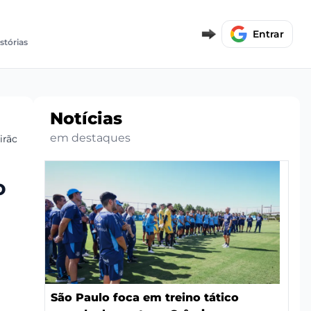
Entrar
istórias
Notícias
em destaques
irão
o
São Paulo foca em treino tático