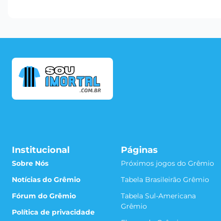
Institucional
Páginas
Sobre Nós
Próximos jogos do Grêmio
Notícias do Grêmio
Tabela Brasileirão Grêmio
Fórum do Grêmio
Tabela Sul-Americana
Grêmio
Política de privacidade