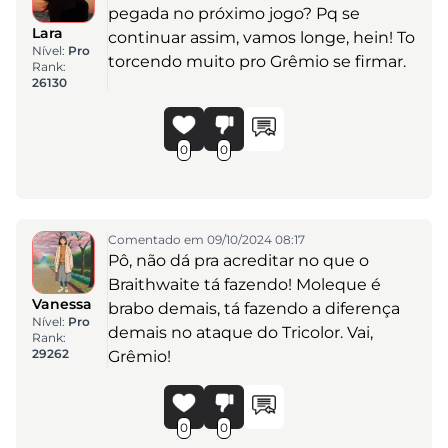
pegada no próximo jogo? Pq se
Lara
continuar assim, vamos longe, hein! To
Nível:
Pro
torcendo muito pro Grêmio se firmar.
Rank:
26130
0
0
Comentado em 09/10/2024 08:17
Pô, não dá pra acreditar no que o
Braithwaite tá fazendo! Moleque é
Vanessa
brabo demais, tá fazendo a diferença
Nível:
Pro
demais no ataque do Tricolor. Vai,
Rank:
29262
Grêmio!
0
0