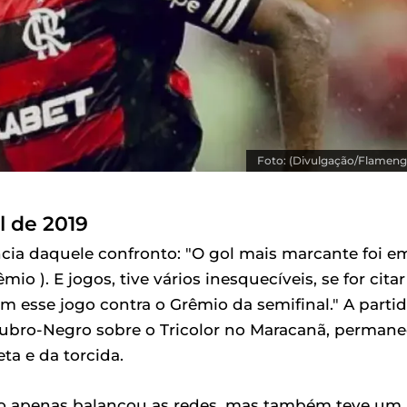
Foto: (Divulgação/Flameng
l de 2019
ncia daquele confronto: "O gol mais marcante foi e
io ). E jogos, tive vários inesquecíveis, se for citar
m esse jogo contra o Grêmio da semifinal." A partid
ubro-Negro sobre o Tricolor no Maracanã, permane
a e da torcida.
o apenas balançou as redes, mas também teve um