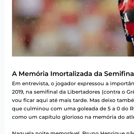
A Memória Imortalizada da Semifina
Em entrevista, o jogador expressou a importâ
2019, na semifinal da Libertadores (contra o Grêm
vou ficar aqui até mais tarde. Mas deixo també
que culminou com uma goleada de 5 a 0 do R
como um capítulo glorioso na memória do atlet
Naquela noite memorável, Bruno Henrique nã