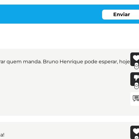
Enviar
trar quem manda. Bruno Henrique pode esperar, hoje
0
0
a!
0