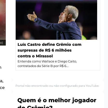
o)
Luís Castro define Grêmio com
surpresas de R$ 6 milhões
contra o Mirassol
Entenda como Wallace e Diego Caito,
contratados da Série B por R$ 6...
m
a,
Portal não encontrado ou não configurado para YouTube.
ce
Quem é o melhor jogador
do Grêmio?