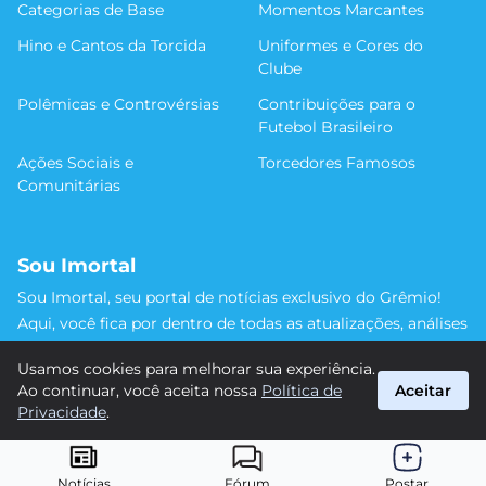
Categorias de Base
Momentos Marcantes
Hino e Cantos da Torcida
Uniformes e Cores do
Clube
Polêmicas e Controvérsias
Contribuições para o
Futebol Brasileiro
Ações Sociais e
Torcedores Famosos
Comunitárias
Sou Imortal
Sou Imortal, seu portal de notícias exclusivo do Grêmio!
Aqui, você fica por dentro de todas as atualizações, análises
e discussões sobre o Tricolor Gaúcho. Não perca nenhum
Usamos cookies para melhorar sua experiência.
detalhe da trajetória do nosso time rumo às vitórias!
Ao continuar, você aceita nossa
Política de
Aceitar
#Grêmio #SouImortal
Privacidade
.
suporte@sou-imortal.com.br
© 2026 Sou Imortal. Todos os direitos reservados.
Notícias
Fórum
Postar