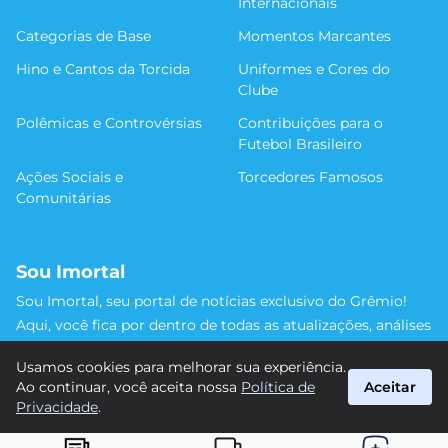
Internacionais
Categorias de Base
Momentos Marcantes
Hino e Cantos da Torcida
Uniformes e Cores do
Clube
Polêmicas e Controvérsias
Contribuições para o
Futebol Brasileiro
Ações Sociais e
Torcedores Famosos
Comunitárias
Sou Imortal
Sou Imortal, seu portal de notícias exclusivo do Grêmio!
Aqui, você fica por dentro de todas as atualizações, análises
e discussões sobre o Tricolor Gaúcho. Não perca nenhum
Usamos cookies para melhorar sua experiência.
detalhe da trajetória do nosso time rumo às vitórias!
Ao continuar, você aceita nossa
Política de
Aceitar
#Grêmio #SouImortal
Privacidade
.
suporte@sou-imortal.com.br