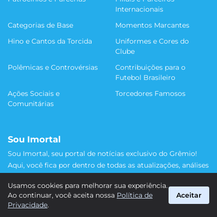
Internacionais
Categorias de Base
Momentos Marcantes
Hino e Cantos da Torcida
Uniformes e Cores do
Clube
Polêmicas e Controvérsias
Contribuições para o
Futebol Brasileiro
Ações Sociais e
Torcedores Famosos
Comunitárias
Sou Imortal
Sou Imortal, seu portal de notícias exclusivo do Grêmio!
Aqui, você fica por dentro de todas as atualizações, análises
e discussões sobre o Tricolor Gaúcho. Não perca nenhum
Usamos cookies para melhorar sua experiência.
detalhe da trajetória do nosso time rumo às vitórias!
Ao continuar, você aceita nossa
Política de
Aceitar
#Grêmio #SouImortal
Privacidade
.
suporte@sou-imortal.com.br