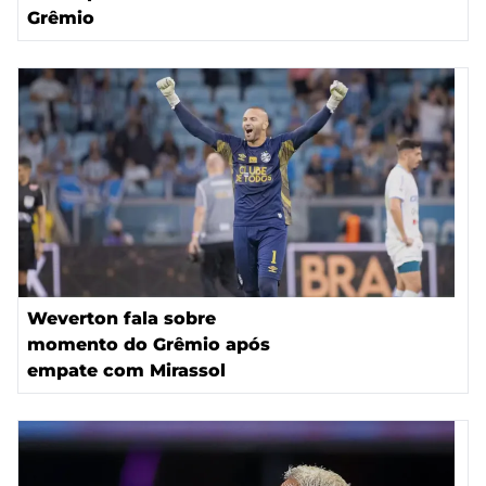
Grêmio
Weverton fala sobre
momento do Grêmio após
empate com Mirassol