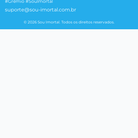
#Grêmio #SouImortal
suporte@sou-imortal.com.br
© 2026 Sou Imortal. Todos os direitos reservados.