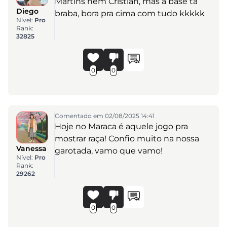
Martins nem Cristian, mas a base tá
Diego
braba, bora pra cima com tudo kkkkk
Nível:
Pro
Rank:
32825
0
0
Comentado em 02/08/2025 14:41
Hoje no Maraca é aquele jogo pra
mostrar raça! Confio muito na nossa
Vanessa
garotada, vamo que vamo!
Nível:
Pro
Rank:
29262
0
0