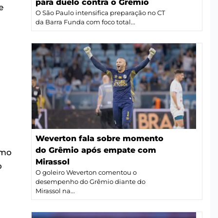
para duelo contra o Grêmio
e
O São Paulo intensifica preparação no CT
da Barra Funda com foco total...
Weverton fala sobre momento
do Grêmio após empate com
omo
Mirassol
o
O goleiro Weverton comentou o
desempenho do Grêmio diante do
Mirassol na...