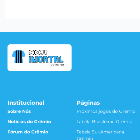
Institucional
Páginas
Sobre Nós
Próximos jogos do Grêmio
Notícias do Grêmio
Tabela Brasileirão Grêmio
Fórum do Grêmio
Tabela Sul-Americana
Grêmio