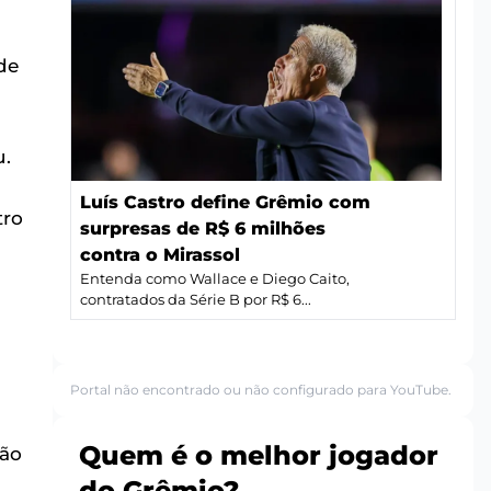
de
u.
Luís Castro define Grêmio com
tro
surpresas de R$ 6 milhões
contra o Mirassol
Entenda como Wallace e Diego Caito,
contratados da Série B por R$ 6...
Portal não encontrado ou não configurado para YouTube.
a
Quem é o melhor jogador
não
do Grêmio?