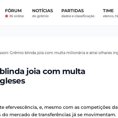
FÓRUM
NOTÍCIAS
PARTIDAS
TIME
36 online
do grêmio
dados e classificação
elenco, h
sson: Grêmio blinda joia com multa milionária e atrai olhares in
blinda joia com multa
ngleses
nte efervescência, e, mesmo com as competições da
 do mercado de transferências já se movimentam.