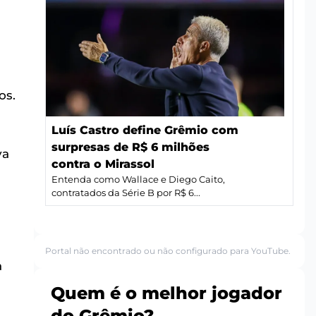
os.
Luís Castro define Grêmio com
surpresas de R$ 6 milhões
va
contra o Mirassol
Entenda como Wallace e Diego Caito,
contratados da Série B por R$ 6...
Portal não encontrado ou não configurado para YouTube.
a
Quem é o melhor jogador
do Grêmio?