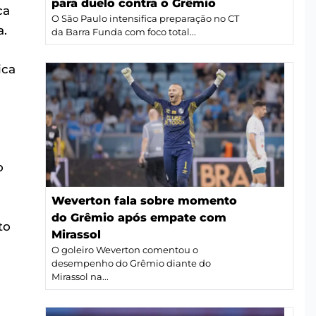
para duelo contra o Grêmio
ca
O São Paulo intensifica preparação no CT
a.
da Barra Funda com foco total...
ica
o
Weverton fala sobre momento
do Grêmio após empate com
to
Mirassol
O goleiro Weverton comentou o
desempenho do Grêmio diante do
Mirassol na...