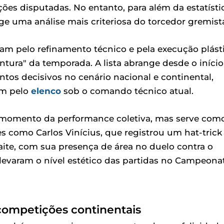
es disputadas. No entanto, para além da estatísti
ige uma análise mais criteriosa do torcedor gremist
am pelo refinamento técnico e pela execução plást
intura" da temporada. A lista abrange desde o início
os decisivos no cenário nacional e continental,
am pelo
elenco
sob o comando técnico atual.
o momento da performance coletiva, mas serve com
 como Carlos Vinícius, que registrou um hat-trick
ite, com sua presença de área no duelo contra o
elevaram o nível estético das partidas no Campeona
 competições continentais