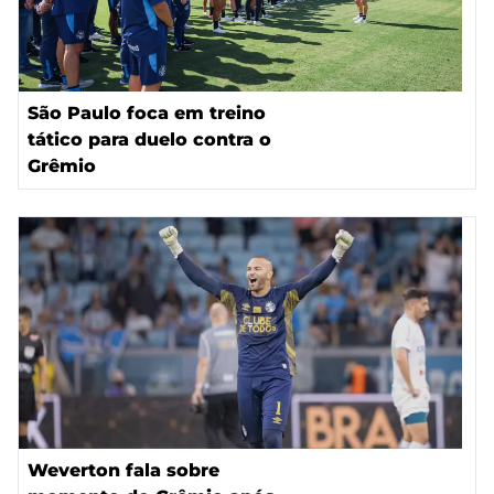
São Paulo foca em treino
tático para duelo contra o
Grêmio
Weverton fala sobre