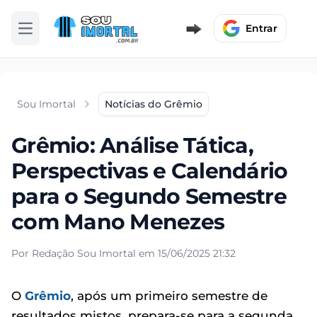
Entrar
Abrir menu
Sou Imortal
Notícias do Grêmio
Grêmio: Análise Tática,
Perspectivas e Calendário
para o Segundo Semestre
com Mano Menezes
Por Redação Sou Imortal em 15/06/2025 21:32
O
Grêmio
, após um primeiro semestre de
resultados mistos, prepara-se para a segunda