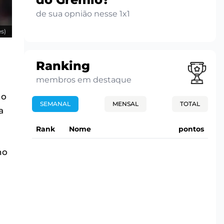
de sua opnião nesse 1x1
s)
Ranking
membros em destaque
no
SEMANAL
MENSAL
TOTAL
a
Rank
Nome
pontos
no