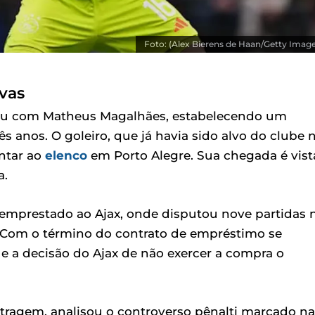
Foto: (Alex Bierens de Haan/Getty Image
vas
uniu com Matheus Magalhães, estabelecendo um
ês anos. O goleiro, que já havia sido alvo do clube 
ntar ao
elenco
em Porto Alegre. Sua chegada é vist
a.
mprestado ao Ajax, onde disputou nove partidas 
Com o término do contrato de empréstimo se
 e a decisão do Ajax de não exercer a compra o
itragem, analisou o controverso pênalti marcado na