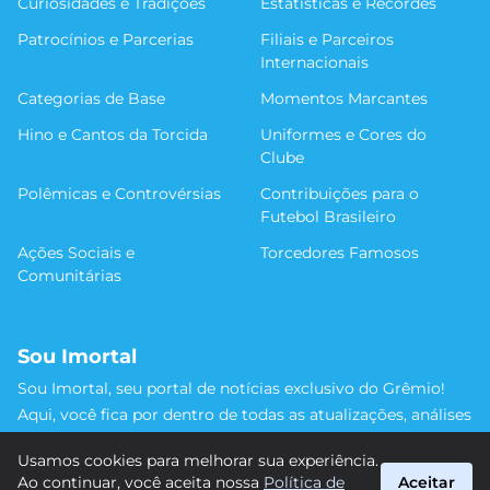
Curiosidades e Tradições
Estatísticas e Recordes
Patrocínios e Parcerias
Filiais e Parceiros
Internacionais
Categorias de Base
Momentos Marcantes
Hino e Cantos da Torcida
Uniformes e Cores do
Clube
Polêmicas e Controvérsias
Contribuições para o
Futebol Brasileiro
Ações Sociais e
Torcedores Famosos
Comunitárias
Sou Imortal
Sou Imortal, seu portal de notícias exclusivo do Grêmio!
Aqui, você fica por dentro de todas as atualizações, análises
e discussões sobre o Tricolor Gaúcho. Não perca nenhum
Usamos cookies para melhorar sua experiência.
detalhe da trajetória do nosso time rumo às vitórias!
Ao continuar, você aceita nossa
Política de
Aceitar