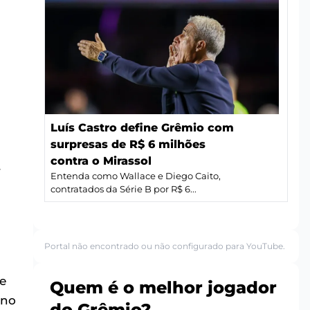
Luís Castro define Grêmio com
surpresas de R$ 6 milhões
contra o Mirassol
r
Entenda como Wallace e Diego Caito,
contratados da Série B por R$ 6...
Portal não encontrado ou não configurado para YouTube.
e
Quem é o melhor jogador
 no
do Grêmio?