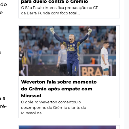
para duelo contra o Grêmio
ido
O São Paulo intensifica preparação no CT
e
da Barra Funda com foco total...
a
Weverton fala sobre momento
do Grêmio após empate com
Mirassol
 a
O goleiro Weverton comentou o
ré-
desempenho do Grêmio diante do
Mirassol na...