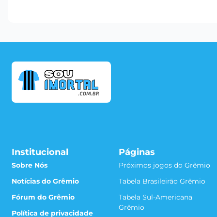
Institucional
Páginas
Sobre Nós
Próximos jogos do Grêmio
Notícias do Grêmio
Tabela Brasileirão Grêmio
Fórum do Grêmio
Tabela Sul-Americana
Grêmio
Política de privacidade