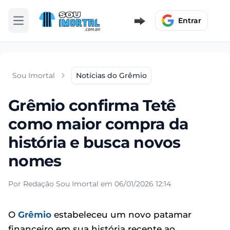
Entrar
Abrir menu
Sou Imortal
Notícias do Grêmio
Grêmio confirma Tetê
como maior compra da
história e busca novos
nomes
Por Redação Sou Imortal em 06/01/2026 12:14
O
Grêmio
estabeleceu um novo patamar
financeiro em sua história recente ao