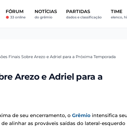
FÓRUM
NOTÍCIAS
PARTIDAS
TIME
33 online
do grêmio
dados e classificação
elenco, hi
ões Finais Sobre Arezo e Adriel para a Próxima Temporada
re Arezo e Adriel para a
oxima de seu encerramento, o
Grêmio
intensifica se
e alinhar as prováveis saídas do lateral-esquerdo