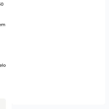
30
 em
elo