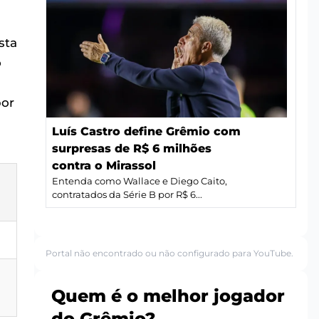
sta
o
por
Luís Castro define Grêmio com
surpresas de R$ 6 milhões
contra o Mirassol
Entenda como Wallace e Diego Caito,
contratados da Série B por R$ 6...
Portal não encontrado ou não configurado para YouTube.
Quem é o melhor jogador
do Grêmio?