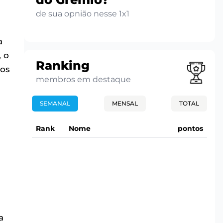
de sua opnião nesse 1x1
a
 o
Ranking
dos
membros em destaque
SEMANAL
MENSAL
TOTAL
Rank
Nome
pontos
a