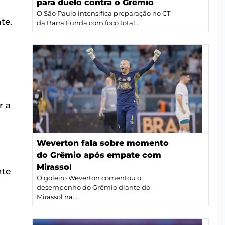
para duelo contra o Grêmio
O São Paulo intensifica preparação no CT
te.
da Barra Funda com foco total...
r a
Weverton fala sobre momento
do Grêmio após empate com
Mirassol
nte
O goleiro Weverton comentou o
desempenho do Grêmio diante do
Mirassol na...