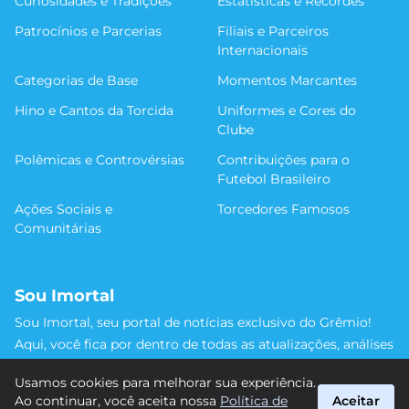
Curiosidades e Tradições
Estatísticas e Recordes
Patrocínios e Parcerias
Filiais e Parceiros
Internacionais
Categorias de Base
Momentos Marcantes
Hino e Cantos da Torcida
Uniformes e Cores do
Clube
Polêmicas e Controvérsias
Contribuições para o
Futebol Brasileiro
Ações Sociais e
Torcedores Famosos
Comunitárias
Sou Imortal
Sou Imortal, seu portal de notícias exclusivo do Grêmio!
Aqui, você fica por dentro de todas as atualizações, análises
e discussões sobre o Tricolor Gaúcho. Não perca nenhum
Usamos cookies para melhorar sua experiência.
detalhe da trajetória do nosso time rumo às vitórias!
Ao continuar, você aceita nossa
Política de
Aceitar