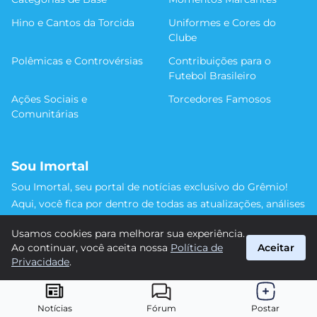
Hino e Cantos da Torcida
Uniformes e Cores do
Clube
Polêmicas e Controvérsias
Contribuições para o
Futebol Brasileiro
Ações Sociais e
Torcedores Famosos
Comunitárias
Sou Imortal
Sou Imortal, seu portal de notícias exclusivo do Grêmio!
Aqui, você fica por dentro de todas as atualizações, análises
e discussões sobre o Tricolor Gaúcho. Não perca nenhum
Usamos cookies para melhorar sua experiência.
detalhe da trajetória do nosso time rumo às vitórias!
Ao continuar, você aceita nossa
Política de
Aceitar
#Grêmio #SouImortal
Privacidade
.
suporte@sou-imortal.com.br
© 2026 Sou Imortal. Todos os direitos reservados.
Notícias
Fórum
Postar