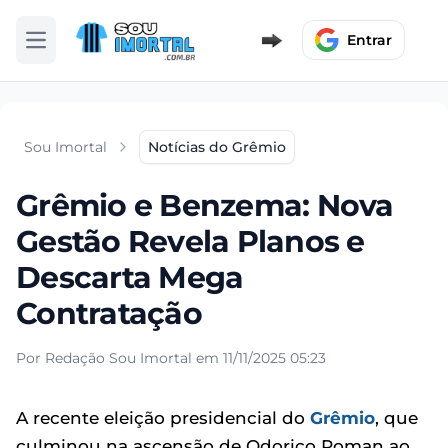
Entrar
Abrir menu
Sou Imortal
Notícias do Grêmio
Grêmio e Benzema: Nova
Gestão Revela Planos e
Descarta Mega
Contratação
Por Redação Sou Imortal em 11/11/2025 05:23
A recente eleição presidencial do
Grêmio
, que
culminou na ascensão de Odorico Roman ao