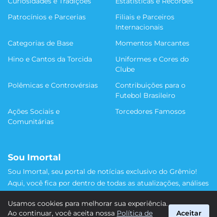
Curiosidades e Tradições
Estatísticas e Recordes
Patrocínios e Parcerias
Filiais e Parceiros
Internacionais
Categorias de Base
Momentos Marcantes
Hino e Cantos da Torcida
Uniformes e Cores do
Clube
Polêmicas e Controvérsias
Contribuições para o
Futebol Brasileiro
Ações Sociais e
Torcedores Famosos
Comunitárias
Sou Imortal
Sou Imortal, seu portal de notícias exclusivo do Grêmio!
Aqui, você fica por dentro de todas as atualizações, análises
e discussões sobre o Tricolor Gaúcho. Não perca nenhum
Usamos cookies para melhorar sua experiência.
detalhe da trajetória do nosso time rumo às vitórias!
Ao continuar, você aceita nossa
Política de
Aceitar