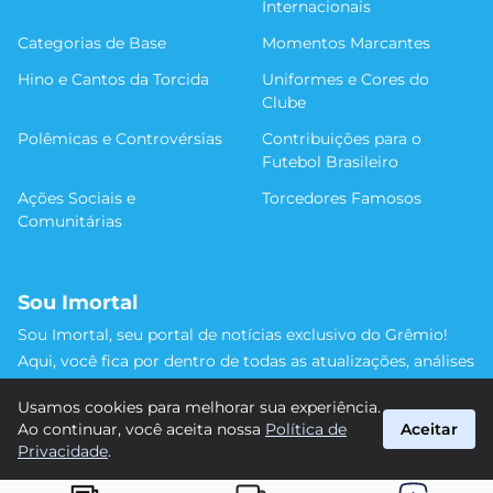
Internacionais
Categorias de Base
Momentos Marcantes
Hino e Cantos da Torcida
Uniformes e Cores do
Clube
Polêmicas e Controvérsias
Contribuições para o
Futebol Brasileiro
Ações Sociais e
Torcedores Famosos
Comunitárias
Sou Imortal
Sou Imortal, seu portal de notícias exclusivo do Grêmio!
Aqui, você fica por dentro de todas as atualizações, análises
e discussões sobre o Tricolor Gaúcho. Não perca nenhum
Usamos cookies para melhorar sua experiência.
detalhe da trajetória do nosso time rumo às vitórias!
Ao continuar, você aceita nossa
Política de
Aceitar
#Grêmio #SouImortal
Privacidade
.
suporte@sou-imortal.com.br