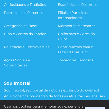
Curiosidades e Tradições
Estatísticas e Recordes
Patrocínios e Parcerias
Filiais e Parceiros
Internacionais
Categorias de Base
Momentos Marcantes
Hino e Cantos da Torcida
Uniformes e Cores do
Clube
Polêmicas e Controvérsias
Contribuições para o
Futebol Brasileiro
Ações Sociais e
Torcedores Famosos
Comunitárias
Sou Imortal
Sou Imortal, seu portal de notícias exclusivo do Grêmio!
Aqui, você fica por dentro de todas as atualizações, análises
e discussões sobre o Tricolor Gaúcho. Não perca nenhum
Usamos cookies para melhorar sua experiência.
detalhe da trajetória do nosso time rumo às vitórias!