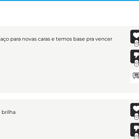
spaço para novas caras e temos base pra vencer
0
0
 brilha
0
0