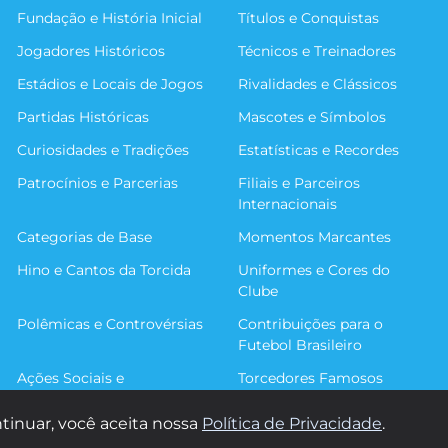
Fundação e História Inicial
Títulos e Conquistas
Jogadores Históricos
Técnicos e Treinadores
Estádios e Locais de Jogos
Rivalidades e Clássicos
Partidas Históricas
Mascotes e Símbolos
Curiosidades e Tradições
Estatísticas e Recordes
Patrocínios e Parcerias
Filiais e Parceiros
Internacionais
Categorias de Base
Momentos Marcantes
Hino e Cantos da Torcida
Uniformes e Cores do
Clube
Polêmicas e Controvérsias
Contribuições para o
Futebol Brasileiro
Ações Sociais e
Torcedores Famosos
Comunitárias
tinuar, você aceita nossa
Política de Privacidade
.
© 2026 Sou Imortal. Todos os direitos reservados.