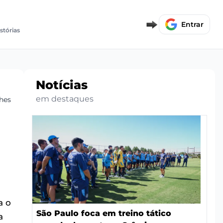
Entrar
stórias
Notícias
em destaques
lhes
a o
São Paulo foca em treino tático
a