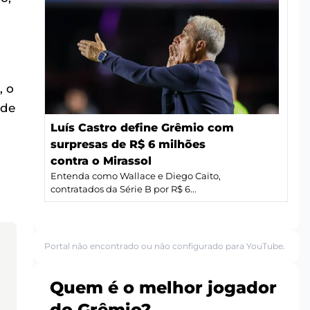
, o
 de
Luís Castro define Grêmio com
surpresas de R$ 6 milhões
contra o Mirassol
Entenda como Wallace e Diego Caito,
contratados da Série B por R$ 6...
Portal não encontrado ou não configurado para YouTube.
Quem é o melhor jogador
do Grêmio?