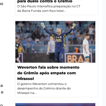
para duelo contra o Grêmio
ão
O São Paulo intensifica preparação no CT
da Barra Funda com foco total...
Weverton fala sobre momento
do Grêmio após empate com
Mirassol
O goleiro Weverton comentou o
ta
desempenho do Grêmio diante do
 e
Mirassol na...
o,