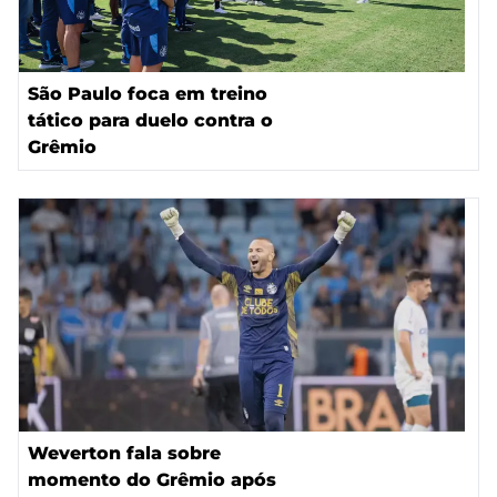
São Paulo foca em treino
tático para duelo contra o
Grêmio
Weverton fala sobre
momento do Grêmio após