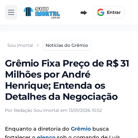
Entrar
Abrir menu
Sou Imortal
Notícias do Grêmio
Grêmio Fixa Preço de R$ 31
Milhões por André
Henrique; Entenda os
Detalhes da Negociação
Por Redação Sou Imortal em 13/01/2026 10:52
Enquanto a diretoria do
Grêmio
busca
fortalecer o
elenco
sob o comando de Luís