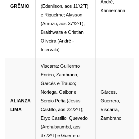
André,
GRÊMIO
(Edenilson, aos 11'/2ºT)
Kannemann
e Riquelme; Alysson
(Amuzu, aos 37'/2ºT),
Braithwaite e Cristian
Oliveira (André -
Intervalo)
Viscarra; Guillermo
Enrico, Zambrano,
Garcés e Trauco;
Noriega, Gaibor e
Gárces,
ALIANZA
Sergio Peña (Jesús
Guerrero,
LIMA
Castillo, aos 22'/2ºT);
Viscarra,
Eryc Castillo; Quevedo
Zambrano
(Archubaumbd, aos
37'/2ºT) e Guerrero